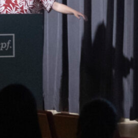
Com a intèrprets, és a dir, com a crea
original per recrear-la a través d’un altre 
fer arribar l’obra al receptor mantenint-n
defineix una obra de ficció, com bé sabeu, és
és veritat o no, mentre sigui versemb
convèncer el receptor que tot allò pot ser 
anomenava la «integritat» de l’autor: «la 
que allò que escriu és la veritat».
Des del meu punt de vista, aquesta integr
literaris, es basa en un principi que fun
nostre ofici: crear una obra d’art que produ
receptor que l’obra original produeix en el
jo crec que el traductor no ha de ser invis
cap creador pot ser-ho; el que sí que ha de se
que s’amaga darrere de la seva creació: els
els mecanismes que fan funcionar l’est