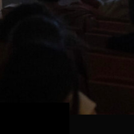
uedar amagat, de manera que el
tà llegint o escoltant no és una
om, en el cas de la traducció, ens
ça o integritat. Fem invisibles
hem construït, perquè el receptor
ue té sota els peus i gaudir del
 estols de paraules alçant el vol