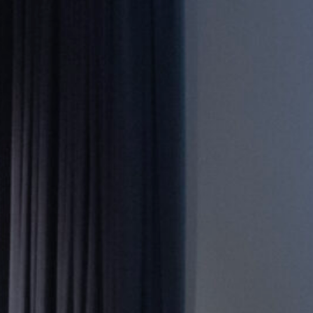
la Facultat de Traducció de la
ó com a creació literària
Interpretació de la Pompeu Fabra,
 a la terrassa del bar de l’edifici
espertar el cuquet d’una vocació
ó apassionant: l’ofici de traduir,
perquè, a més de traductora, soc
que els traductors literaris som
per recrear-la en el nostre idioma
e la mateixa manera que un actor
 viva a través de la veu i el cos o
onvertir-la en sons a través de
s, també som creadors.