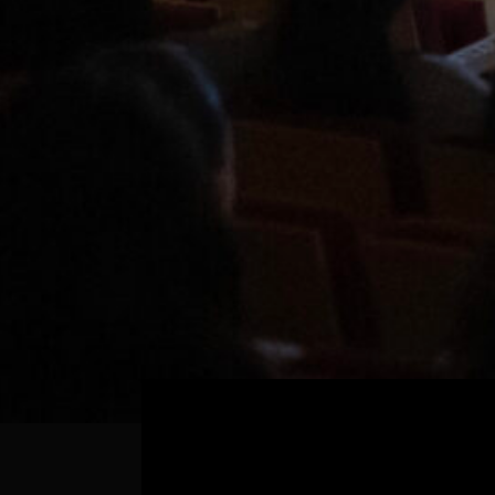
traducció sigui bona, tot això ha de q
receptor tingui la sensació que el que es
traducció, sinó una obra original. Així és c
mantenim fidels al principi de versemblan
l’entramat i les bastides de l’edifici que 
pugui pujar al terrat sense pensar en el q
paisatge que s’estén davant dels seus ulls:
per transportar-lo a un altre món.»