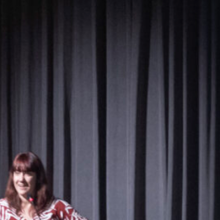
Lliçó inaugural del curs 2024-2025 de 
Universitat Pompeu Fabra
Estols de paraules alçant el vol: la traducci
«Va ser a l’antiga Facultat de Traducció i 
a les aules i als auditoris, a la biblioteca i
situat al final de la Rambla, on se’m va d
que es va acabar convertint en una professi
en el meu cas, teatre i narrativa. Potser 
actriu, no vaig trigar gaire a adonar-me 
intèrprets: interpretem una obra literària 
a través de la competència lingüística, d
interpreta un text per convertir-lo en paraula
un músic interpreta una partitura per c
l’instrument. Els traductors literaris, donc