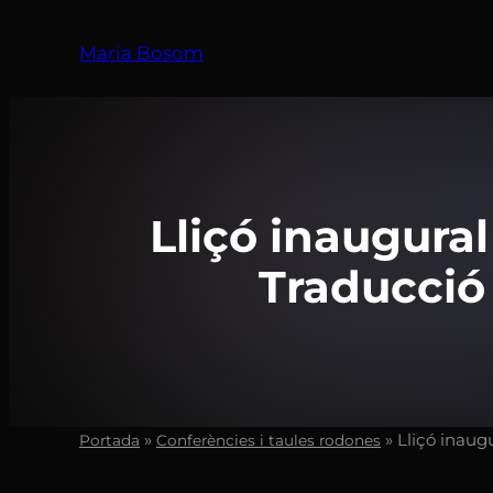
Vés
al
Maria Bosom
contingut
Lliçó inaugural
Traducció
»
»
Lliçó inaug
Portada
Conferències i taules rodones