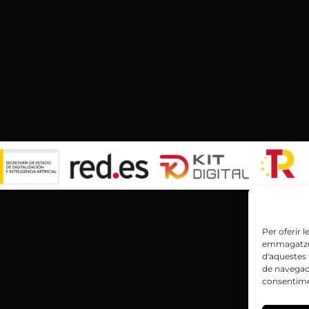
Per oferir 
emmagatzema
d'aquestes
de navegaci
consentimen