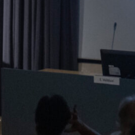
dors que interpretem una obra
mitjà, tenim la responsabilitat de
e sempre la versemblança. El que
 que tant se val si el que explica
lant, mentre el creador pugui
veritat. És el que Virginia Woolf
capacitat de convèncer el lector
itat, en el cas dels traductors
ciona com a eix vertebrador del
eixi el mateix efecte en el nostre
 seu. Per assolir aquest objectiu,
ible, com sovint ens diuen, ja que
r invisible, però, és tota la feina
 entrebancs, les decisions preses,
ructura de l’obra. Perquè una