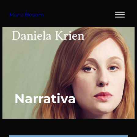
Vés
al
Maria Bosom
contingut
Narrativa